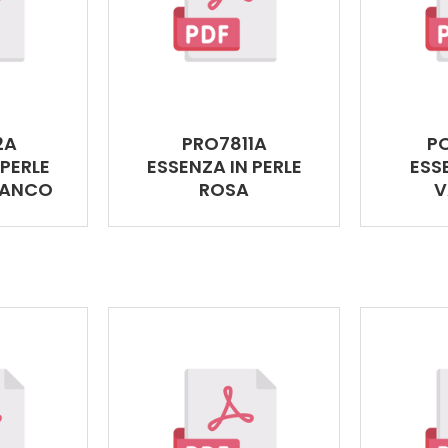
2A
PRO7811A
P
 PERLE
ESSENZA IN PERLE
ESS
IANCO
ROSA
V