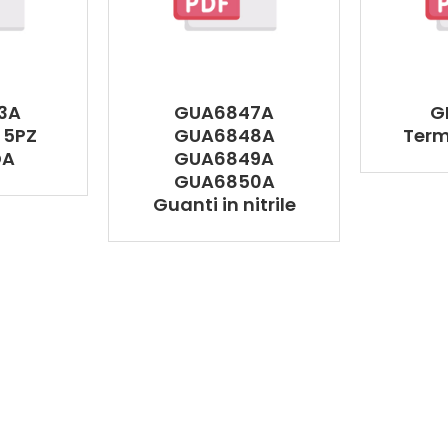
3A
GUA6847A
G
 5PZ
GUA6848A
Term
DA
GUA6849A
GUA6850A
Guanti in nitrile