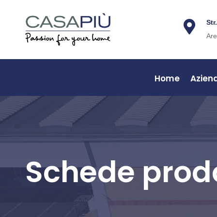
Str

Are
Home
Azien
Schede prod