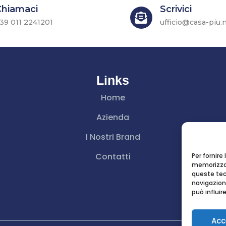
Chiamaci
Scrivici

39 011 2241201
ufficio@casa-piu.
Links
Home
Azienda
I Nostri Brand
Contatti
Per fornire
memorizzar
queste tec
navigazione
può influi
Acc