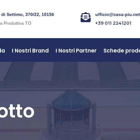
. di Settimo, 370/22, 10156
ufficio@casa-piu.ne

+39 011 2241201
a Produttiva TO
da
I Nostri Brand
I Nostri Partner
Schede prod
otto