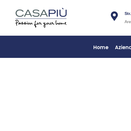
Str

Are
Home
Azien