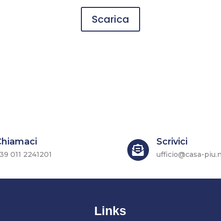
Scarica
Chiamaci
Scrivici

39 011 2241201
ufficio@casa-piu.
Links