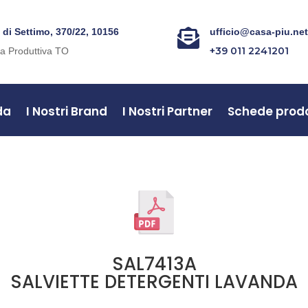
. di Settimo, 370/22, 10156
ufficio@casa-piu.ne

+39 011 2241201
a Produttiva TO
da
I Nostri Brand
I Nostri Partner
Schede prod
SAL7413A
SALVIETTE DETERGENTI LAVANDA